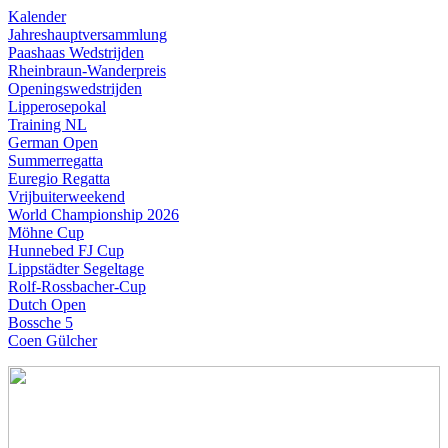
Kalender
Jahres­haupt­versammlung
Paashaas Wedstrijden
Rheinbraun-
Wander­preis
Openingswedstrijden
Lipperose­pokal
Training NL
German Open
Summerregatta
Euregio Regatta
Vrijbuiterweekend
World Championship 2026
Möhne Cup
Hunnebed FJ Cup
Lipp­städter Segeltage
Rolf-
Ross­bacher-
Cup
Dutch Open
Bossche 5
Coen Gülcher