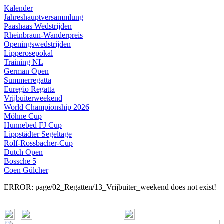
Kalender
Jahres­haupt­versammlung
Paashaas Wedstrijden
Rheinbraun-
Wander­preis
Openingswedstrijden
Lipperose­pokal
Training NL
German Open
Summerregatta
Euregio Regatta
Vrijbuiterweekend
World Championship 2026
Möhne Cup
Hunnebed FJ Cup
Lipp­städter Segeltage
Rolf-
Ross­bacher-
Cup
Dutch Open
Bossche 5
Coen Gülcher
ERROR: page/02_Regatten/13_Vrijbuiter_weekend does not exist!