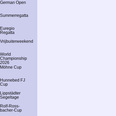
German Open
Summerregatta
Euregio
Regatta
Vrijbuiterweekend
World
Championship
2026
Möhne Cup
Hunnebed FJ
Cup
Lipp­städter
Segeltage
Rolf-
Ross­
bacher-
Cup