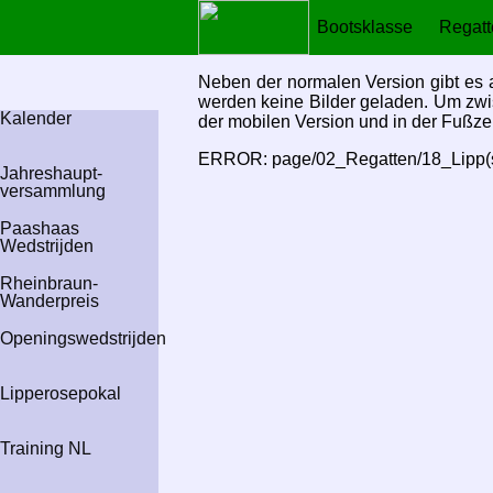
Bootsklasse
Regat
Neben der normalen Version gibt es 
werden keine Bilder geladen. Um zwis
Kalender
der mobilen Version und in der Fußze
ERROR: page/02_Regatten/18_Lipp(shy
Jahres­haupt­
versammlung
Paashaas
Wedstrijden
Rheinbraun-
Wander­preis
Openingswedstrijden
Lipperose­pokal
Training NL