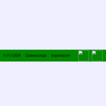
Kalender
©
FJ GER
Datenschutz
Impressum
Jahres­haupt­versammlung
Paashaas Wedstrijden
Rheinbraun-
Wander­preis
Openingswedstrijden