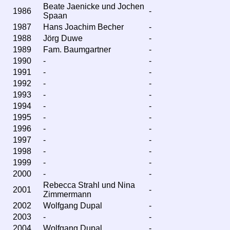
Beate Jaenicke und Jochen
Preisträger der Klassen­vereinigung
Preisträger der Klassen­vereinigung
1986
-
Spaan
1987
Hans Joachim Becher
-
Merchandise
Merchandise
1988
Jörg Duwe
-
1989
Fam. Baumgartner
-
FJ App
FJ App
1990
-
-
1991
-
-
Bulletins
Bulletins
1992
-
-
1993
-
-
Bootsmarkt
Bootsmarkt
1994
-
-
1995
-
-
1996
-
-
1997
-
-
1998
-
-
1999
-
-
2000
-
-
Rebecca Strahl und Nina
2001
-
Zimmermann
2002
Wolfgang Dupal
-
2003
-
-
2004
Wolfgang Dupal
-