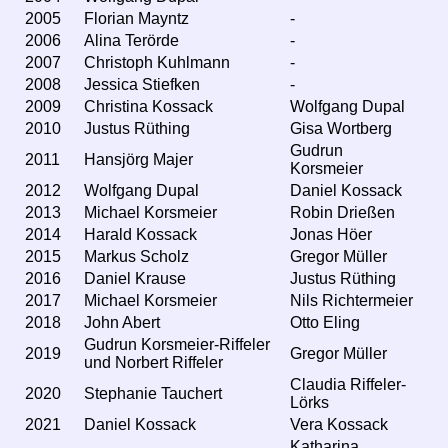
2005
Florian Mayntz
-
2006
Alina Terörde
-
2007
Christoph Kuhlmann
-
2008
Jessica Stiefken
-
2009
Christina Kossack
Wolfgang Dupal
2010
Justus Rüthing
Gisa Wortberg
Gudrun
2011
Hansjörg Majer
Korsmeier
2012
Wolfgang Dupal
Daniel Kossack
2013
Michael Korsmeier
Robin Drießen
2014
Harald Kossack
Jonas Höer
2015
Markus Scholz
Gregor Müller
2016
Daniel Krause
Justus Rüthing
2017
Michael Korsmeier
Nils Richtermeier
2018
John Abert
Otto Eling
Gudrun Korsmeier-Riffeler
2019
Gregor Müller
und Norbert Riffeler
Claudia Riffeler-
2020
Stephanie Tauchert
Lörks
2021
Daniel Kossack
Vera Kossack
Katharina