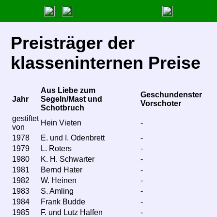
Allgemein
Allgemein
Preisträger der
Bootsklasse
Förderung
Förderung
klasseninternen Preise
Regatten
Promoboot
Promoboot
Aus Liebe zum
Geschundenster
Ranglisten
Seminare
Seminare
Jahr
Segeln/Mast und
Vorschoter
Schotbruch
gestiftet
Medien
Geschichte
Geschichte
Hein Vieten
-
von
1978
E. und I. Odenbrett
-
KV-Kontakt
Classrules
Classrules
1979
L. Roters
-
1980
K. H. Schwarter
-
Archiv
Weltmeister
Weltmeister
1981
Bernd Hater
-
1982
W. Heinen
-
Links
Europameister
Europameister
1983
S. Amling
-
1984
Frank Budde
-
Sieger German Open
Sieger German Open
1985
F. und Lutz Halfen
-