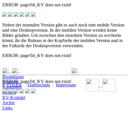
ERROR: page/04_KV does not exist!
Neben der normalen Version gibt es auch noch eine mobile Version
und eine Desktopversion. In der mobilen Version werden keine
Bilder geladen. Um zwischen den einzelnen Version zu wechseln
könnt, ihr die Buttons in der Kopfzeile der mobilen Version und in
der Fußzeile der Desktopversion verwenden.
ERROR: page/04_KV does not exist!
Bootsklasse
ERROR: page/04_KV does not exist!
Regatten
©
FJ GER
Datenschutz
Impressum
Ranglisten
Medien
KV-Kontakt
Archiv
Links