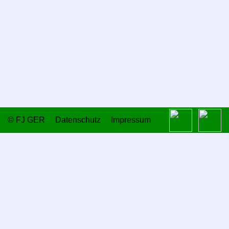
Steuerleute
©
FJ GER
Datenschutz
Impressum
Vorschoter
Aktive Boote
Steuerleute 2025
Vorschoter 2025